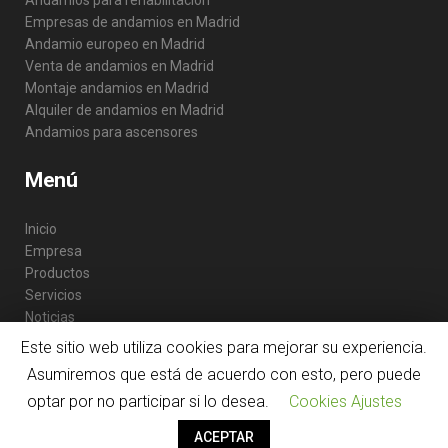
Andamios para rehabilitación
Empresas de andamios en Madrid
Andamio europeo en Madrid
Venta de andamios en Madrid
Montaje andamios en Madrid
Alquiler de andamios en Madrid
Andamios para ascensores
Menú
Inicio
Empresa
Productos
Servicios
Noticias
Contacto
Este sitio web utiliza cookies para mejorar su experiencia.
Asumiremos que está de acuerdo con esto, pero puede
optar por no participar si lo desea.
Cookies Ajustes
ACEPTAR